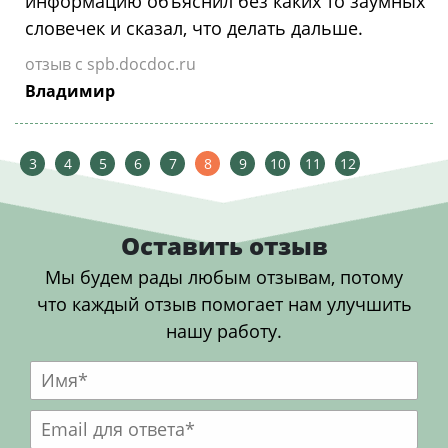
информацию объяснил без каких то заумных
словечек и сказал, что делать дальше.
отзыв с spb.docdoc.ru
Владимир
3
4
5
6
7
8
9
10
11
12
Оставить отзыв
Мы будем рады любым отзывам, потому
что каждый отзыв помогает нам улучшить
нашу работу.