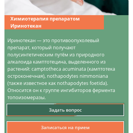
Химиотерапия препаратом
Иринотекан
Иринотекан — это противоопухолевый
препарат, который получают
полусинтетическим путём из природного
алкалоида камптотецина, выделенного из
растений: camptotheca acuminata (камптотека
остроконечная), nothapodytes nimmoniana
(также известное как nothapodytes foetida).
Относится он к группе ингибиторов фермента
топоизомеразы.
Задать вопрос
Записаться на прием